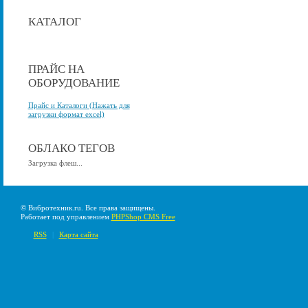
КАТАЛОГ
ПРАЙС НА
ОБОРУДОВАНИЕ
Прайс и Каталоги (Нажать для
загрузки формат excel)
ОБЛАКО ТЕГОВ
Загрузка флеш...
© Вибротехник.ru. Все права защищены.
Работает под управлением
PHPShop CMS Free
RSS
|
Карта сайта