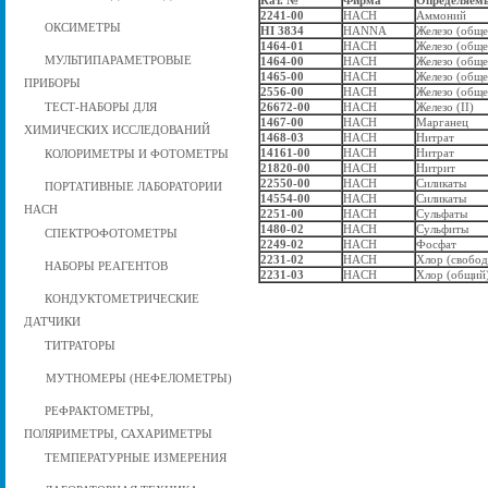
Кат. №
Фирма
Определяем
2241-00
HACH
Аммоний
ОКСИМЕТРЫ
HI
3834
HANNA
Железо (обще
1464-01
HACH
Железо (обще
МУЛЬТИПАРАМЕТРОВЫЕ
1464-00
HACH
Железо (обще
1465-00
HACH
Железо (обще
ПРИБОРЫ
2556-00
HACH
Железо (обще
ТЕСТ-НАБОРЫ ДЛЯ
26672-00
HACH
Железо (II)
1467-00
HACH
Марганец
ХИМИЧЕСКИХ ИССЛЕДОВАНИЙ
1468-03
HACH
Нитрат
14161-00
HACH
Нитрат
КОЛОРИМЕТРЫ И ФОТОМЕТРЫ
21820-00
HACH
Нитрит
22550-00
HACH
Силикаты
ПОРТАТИВНЫЕ ЛАБОРАТОРИИ
14554-00
HACH
Силикаты
HACH
2251-00
HACH
Сульфаты
1480-02
HACH
Сульфиты
СПЕКТРОФОТОМЕТРЫ
2249-02
HACH
Фосфат
2231-02
HACH
Хлор (свобо
НАБОРЫ РЕАГЕНТОВ
2231-03
HACH
Хлор (общий
КОНДУКТОМЕТРИЧЕСКИЕ
ДАТЧИКИ
ТИТРАТОРЫ
МУТНОМЕРЫ (НЕФЕЛОМЕТРЫ)
РЕФРАКТОМЕТРЫ,
ПОЛЯРИМЕТРЫ, САХАРИМЕТРЫ
ТЕМПЕРАТУРНЫЕ ИЗМЕРЕНИЯ