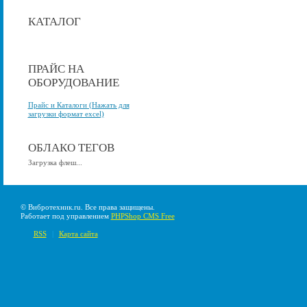
КАТАЛОГ
ПРАЙС НА
ОБОРУДОВАНИЕ
Прайс и Каталоги (Нажать для
загрузки формат excel)
ОБЛАКО ТЕГОВ
Загрузка флеш...
© Вибротехник.ru. Все права защищены.
Работает под управлением
PHPShop CMS Free
RSS
|
Карта сайта