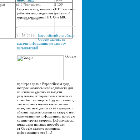
Точность
Цена
материалах
/л)
±0,5 %от значен.
2 150
2
Судя по всему, компания HTC активно
работает над созданием доступной
версии смартфона HTC One M8.
±0,5 %от значен
.
°
± 0,1
С
Европейский суд обязал
14-05-2014
Google удалять из
выдачи информацию по запросу
пользователей
Google
проиграл дело в Европейском суде,
которое касалось необходимости для
поисковика удалять из выдачи
результаты, которые пользователь не
хотел бы там видеть. Суд постановил,
что компания полностью отвечает
за то, что находится на её серверах и
обязана удалять ссылки на старую или
нерелевантную информацию, которую
хранит третья сторона. Всё началось,
когда один испанец потребовал
от Google удалить из поиска
информацию о его […]