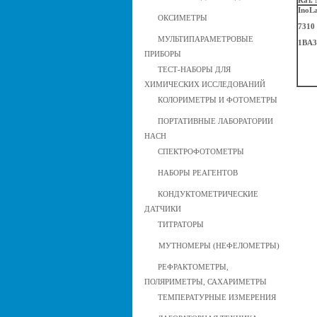
Кат.
InoL
ОКСИМЕТРЫ
7310
МУЛЬТИПАРАМЕТРОВЫЕ
1BA3
ПРИБОРЫ
ТЕСТ-НАБОРЫ ДЛЯ
ХИМИЧЕСКИХ ИССЛЕДОВАНИЙ
КОЛОРИМЕТРЫ И ФОТОМЕТРЫ
ПОРТАТИВНЫЕ ЛАБОРАТОРИИ
HACH
СПЕКТРОФОТОМЕТРЫ
НАБОРЫ РЕАГЕНТОВ
КОНДУКТОМЕТРИЧЕСКИЕ
ДАТЧИКИ
ТИТРАТОРЫ
МУТНОМЕРЫ (НЕФЕЛОМЕТРЫ)
РЕФРАКТОМЕТРЫ,
ПОЛЯРИМЕТРЫ, САХАРИМЕТРЫ
ТЕМПЕРАТУРНЫЕ ИЗМЕРЕНИЯ