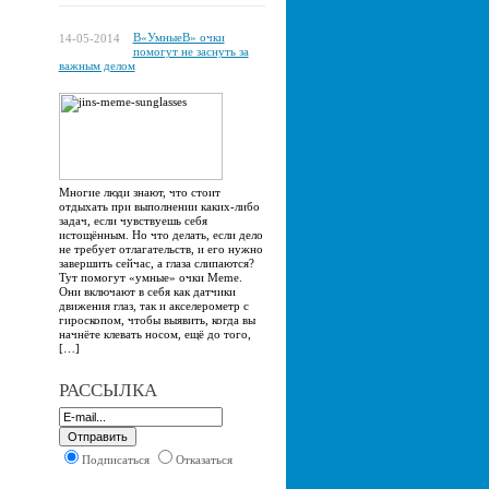
В«УмныеВ» очки
14-05-2014
помогут не заснуть за
важным делом
Многие люди знают, что стоит
отдыхать при выполнении каких-либо
задач, если чувствуешь себя
истощённым. Но что делать, если дело
не требует отлагательств, и его нужно
завершить сейчас, а глаза слипаются?
Тут помогут «умные» очки Meme.
Они включают в себя как датчики
движения глаз, так и акселерометр с
гироскопом, чтобы выявить, когда вы
начнёте клевать носом, ещё до того,
[…]
РАССЫЛКА
Подписаться
Отказаться