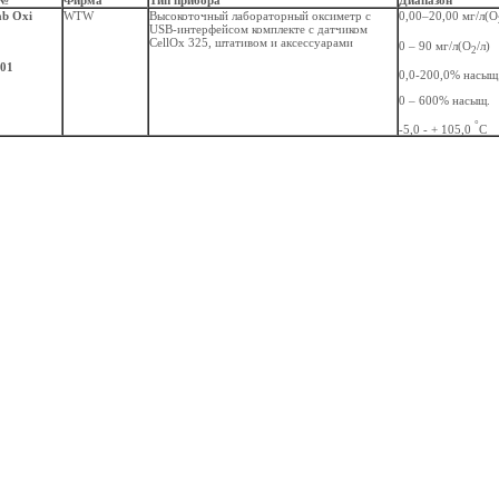
 №
Фирма
Тип прибора
Диапазон
ab Oxi
WTW
Высокоточный лабораторный оксиметр с
0,00–20,00 мг/л(О
USB-интерфейсом комплекте с датчиком
CellOx 325, штативом и аксессуарами
0 – 90 мг/л(О
/л)
2
01
0,0-200,0% насыщ
0 – 600% насыщ.
°
-5,0 - + 105,0
С