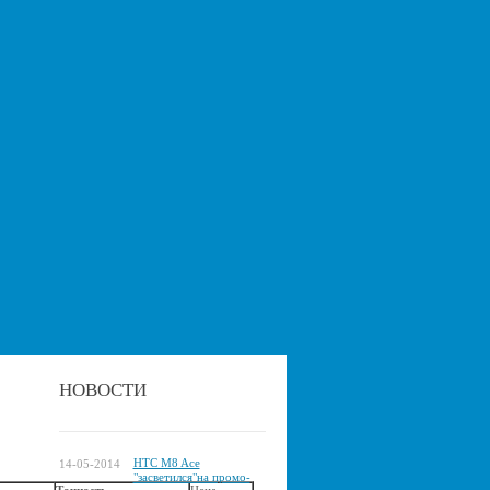
НОВОСТИ
HTC M8 Ace
14-05-2014
"засветился"на промо-